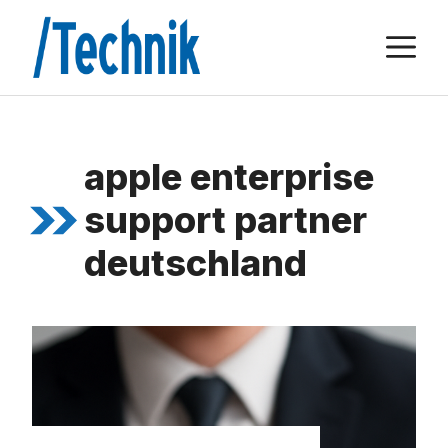
Zum
M
Inhalt
springen
apple enterprise
support partner
deutschland