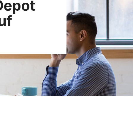
Depot
uf