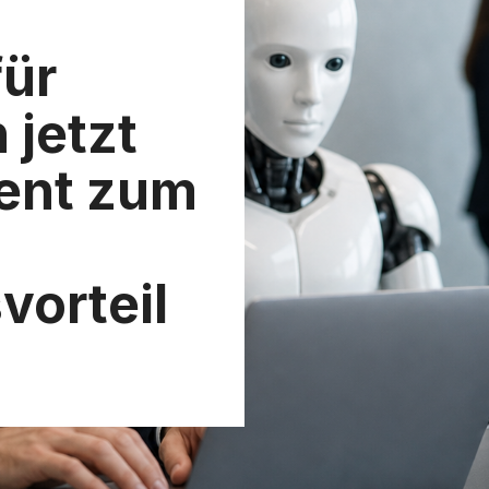
für
jetzt
ent zum
orteil