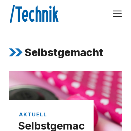
Zum
M
Inhalt
springen
Selbstgemacht
AKTUELL
Selbstgemac