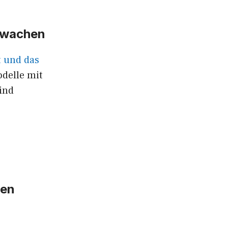
erwachen
t und das
odelle mit
ind
ren