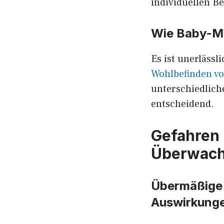
individuellen B
Wie Baby-Mo
Es ist unerläss
Wohlbefinden v
unterschiedlich
entscheidend.
Gefahren 
Überwach
Übermäßige 
Auswirkung