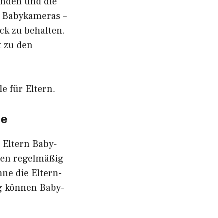
inden und die
u Babykameras –
ck zu behalten.
 zu den
le für Eltern.
ie
 Eltern Baby-
gen regelmäßig
ne die Eltern-
g können Baby-