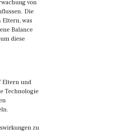
erwachung von
flussen. Die
 Eltern, was
gene Balance
 um diese
 Eltern und
ie Technologie
ten
ln.
uswirkungen zu