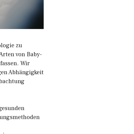
logie zu
 Arten von Baby-
fassen. Wir
gen Abhängigkeit
obachtung
m gesunden
chungsmethoden