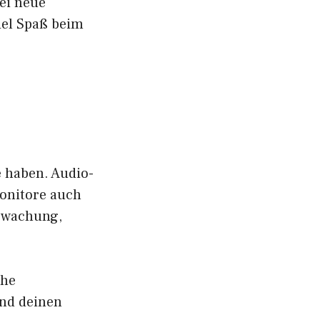
ei neue
iel Spaß beim
e haben. Audio-
onitore auch
rwachung,
che
nd deinen