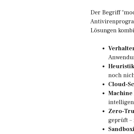
Der Begriff “mo
Antivirenprogra
Lösungen kombin
Verhalte
Anwendun
Heuristi
noch nicht
Cloud-S
Machine 
intellige
Zero-Tru
geprüft –
Sandbox