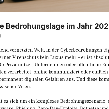
ale Bedrohungslage im Jahr 20
n
end vernetzten Welt, in der Cyberbedrohungen tägl
erner Virenschutz kein Luxus mehr – er ist absolu
Ob Privatnutzer, Unternehmen oder öffentliche Ei
ten verarbeitet, online kommuniziert oder einfach
ch permanent digitalen Gefahren aus. Und diese k
ssischer Viren.
t es sich um ein komplexes Bedrohungsszenario, 
ware, Phishing, Zero-Day-Exploits, Botnetze und