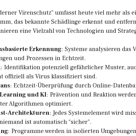
derner Virenschutz” umfasst heute viel mehr als e
mm, das bekannte Schädlinge erkennt und entfer
ieren eine Vielzahl von Technologien und Strateg
nsbasierte Erkennung
: Systeme analysieren das 
gen und Prozessen in Echtzeit.
k
: Identifikation potenziell gefährlicher Muster, a
 offiziell als Virus klassifiziert sind.
cans
: Echtzeit-Überprüfung durch Online-Datenba
Learning und KI
: Prävention und Reaktion werden
nter Algorithmen optimiert.
st-Architekturen
: Jedes Systemelement wird mis
 niemand ist automatisch “sicher”.
ing
: Programme werden in isolierten Umgebungen