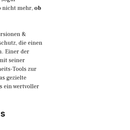
so nicht mehr,
ob
ersionen &
chutz, die einen
n. Einer der
mit seiner
heits-Tools zur
as gezielte
 ein wertvoller
as