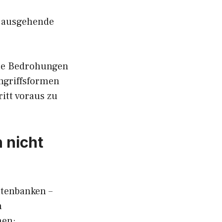
d ausgehende
nte Bedrohungen
ngriffsformen
ritt voraus zu
 nicht
atenbanken –
n
hen: