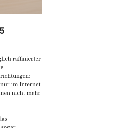
25
ich raffinierter
te
nrichtungen:
 nur im Internet
ommen nicht mehr
das
 sogar