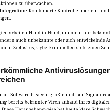
Aktionen zu überwachen.
Integration
: Kombinierte Kontrolle über ein- un
ngen.
gien arbeiten Hand in Hand, um nicht nur bekan
sondern auch unbekannte oder sich entwickelnde A
nnen. Ziel ist es, Cyberkriminellen stets einen Sch
kömmliche Antiviruslösungen
reichen
irus-Software basierte größtenteils auf Signaturd
ung bereits bekannter Viren anhand ihres digitale
 Diese Herangehensweise hat heute klare Schwäc