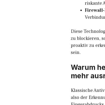
riskante 
Firewall-
Verbindu
Diese Technolo
zu blockieren, 
proaktiv zu erke
sein.
Warum her
mehr aus
Klassische Antiv
also der Erkenn
Fingerabdrucks.