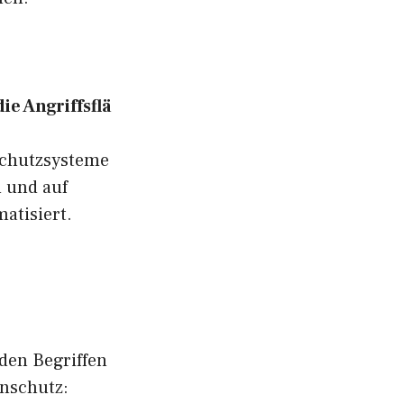
e Angriffsflä
schutzsysteme
n und auf
atisiert.
nden Begriffen
nschutz: