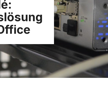
dé:
slösung
ffice