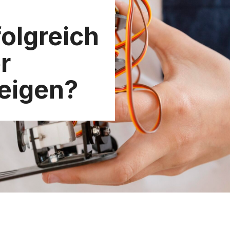
folgreich
r
teigen?