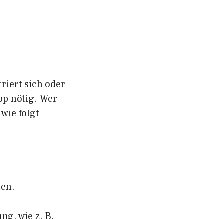
riert sich oder
pp nötig. Wer
 wie folgt
ten.
ng, wie z. B.