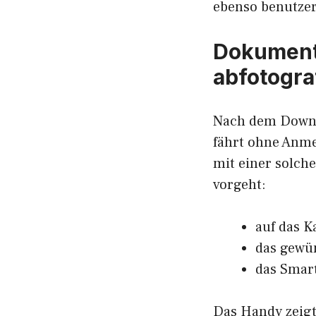
ebenso benutzer
Dokument
abfotograf
Nach dem Downloa
fährt ohne Anmel
mit einer solche
vorgeht:
auf das K
das gewü
das Smar
Das Handy zeigt 