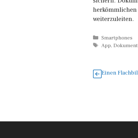
sichern. Dokume
herkömmlichen S
weiterzuleiten.
Kategorien
Smartphones
Schlagwörter
App
,
Dokument
Einen Flachbi