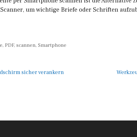
nte per Smartphone scannen ist die Alternative 
canner, um wichtige Briefe oder Schriften aufz
e
,
PDF
,
scannen
,
Smartphone
ldschirm sicher verankern
Werkze