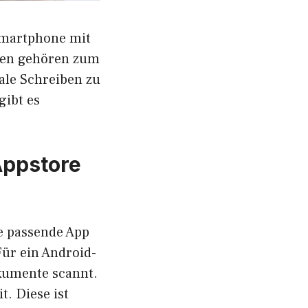
Smartphone mit
ien gehören zum
tale Schreiben zu
gibt es
Appstore
e passende App
Für ein Android-
kumente scannt.
t. Diese ist