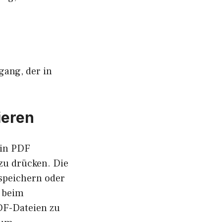
rgang, der in
ieren
ein PDF
zu drücken. Die
speichern oder
t beim
DF-Dateien zu