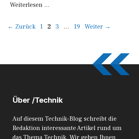
Weiterlesen …
Seite
Seite
Seite
Seite
←
Zurück
1
2
3
…
19
Weiter
→
Über /Technik
Auf diesem Technik-Blog schreibt die
Redaktion interessante Artikel rund um
das Thema Technik. Wir geben Ihnen